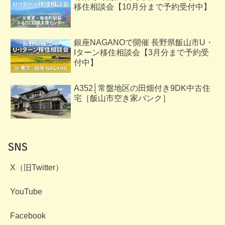
移住相談会【10月分まで予約受付中】
銀座NAGANOで開催 長野県飯山市U・
Iターン移住相談会【3月分まで予約受
付中】
A352│常盤地区の田畑付き9DK中古住
宅［飯山市空き家バンク］
SNS
X（旧Twitter）
YouTube
Facebook