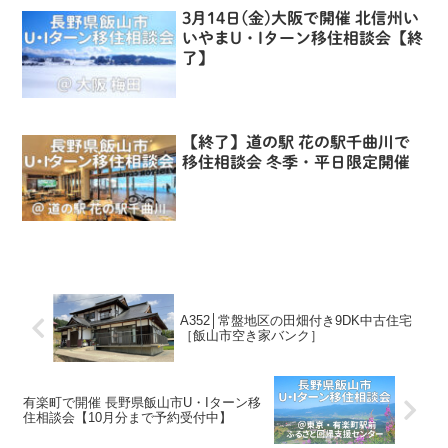
3月14日(金)大阪で開催 北信州い
いやまU・Iターン移住相談会【終
了】
【終了】道の駅 花の駅千曲川で
移住相談会 冬季・平日限定開催
A352│常盤地区の田畑付き9DK中古住宅
［飯山市空き家バンク］
有楽町で開催 長野県飯山市U・Iターン移
住相談会【10月分まで予約受付中】