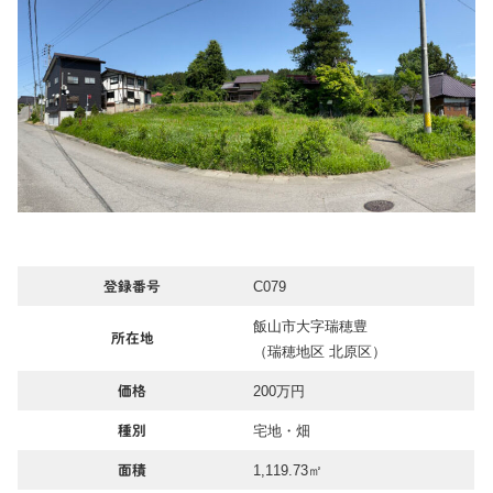
C079
登録番号
飯山市大字瑞穂豊
所在地
（瑞穂地区 北原区）
200万円
価格
宅地・畑
種別
1,119.73㎡
面積