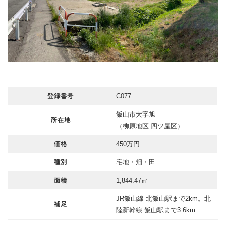
C077
登録番号
飯山市大字旭
所在地
（柳原地区 四ツ屋区）
450万円
価格
宅地・畑・田
種別
1,844.47㎡
面積
JR飯山線 北飯山駅まで2km。北
補足
陸新幹線 飯山駅まで3.6km