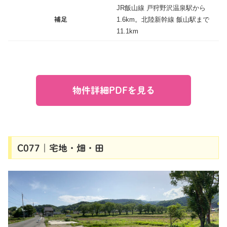
JR飯山線 戸狩野沢温泉駅から
1.6km。北陸新幹線 飯山駅まで
補足
11.1km
物件詳細PDFを見る
C077｜宅地・畑・田