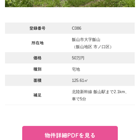
C086
登録番号
飯山市大字飯山
所在地
（飯山地区 市ノ口区）
50万円
価格
宅地
種別
125.61㎡
面積
北陸新幹線 飯山駅まで2.1km、
補足
車で5分
物件詳細PDFを見る