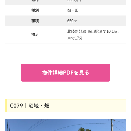
畑・田
種別
650㎡
面積
北陸新幹線 飯山駅まで10.1㎞、
補足
車で17分
物件詳細PDFを見る
C079｜宅地・畑