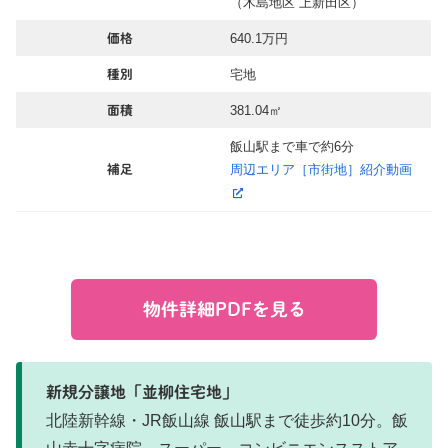
（木島地区 上新田区）
640.1万円
価格
宅地
種別
381.04㎡
面積
飯山駅まで車で約6分
周辺エリア［市街地］紹介動画
補足
物件詳細PDFを見る
新規分譲地「並柳住宅地」
北陸新幹線・JR飯山線 飯山駅まで徒歩約10分。飯