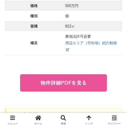
550万円
価格
畑
種別
922㎡
面積
農地法許可必要
周辺エリア［市街地］紹介動画
補足
物件詳細PDFを見る
C052｜宅地
メニュー
ホーム
検索
トップ
サイドバー