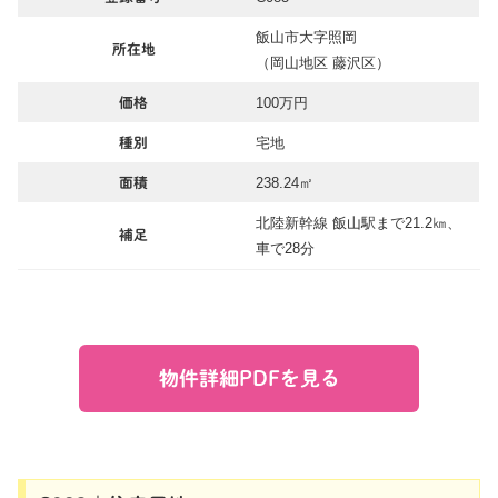
飯山市大字照岡
所在地
（岡山地区 藤沢区）
100万円
価格
宅地
種別
238.24㎡
面積
北陸新幹線 飯山駅まで21.2㎞、
補足
車で28分
物件詳細PDFを見る