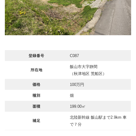
C087
登録番号
飯山市大字静間
所在地
（秋津地区 荒船区）
100万円
価格
畑
種別
199.00㎡
面積
北陸新幹線 飯山駅まで2.9km 車
補足
で７分