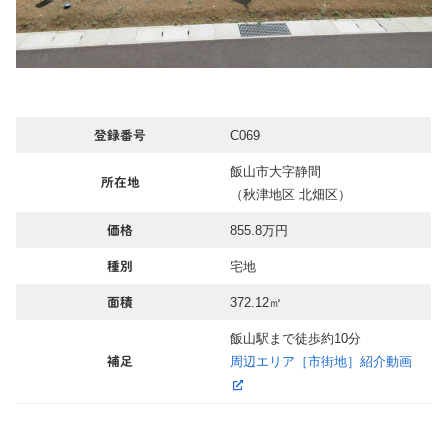
C069
登録番号
飯山市大字静間
所在地
（秋津地区 北畑区）
855.8万円
価格
宅地
種別
372.12㎡
面積
飯山駅まで徒歩約10分
周辺エリア［市街地］紹介動画
補足